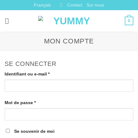
Passer
Français
Contact
Sur nous
au
contenu
0
MON COMPTE
SE CONNECTER
Obligatoire
Identifiant ou e-mail
*
Obligatoire
Mot de passe
*
Se souvenir de moi